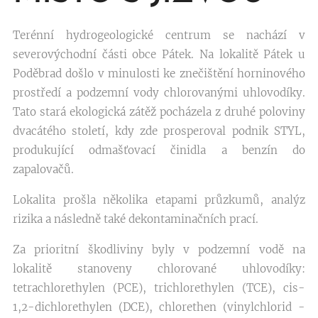
Terénní hydrogeologické centrum se nachází v
severovýchodní části obce Pátek. Na lokalitě Pátek u
Poděbrad došlo v minulosti ke znečištění horninového
prostředí a podzemní vody chlorovanými uhlovodíky.
Tato stará ekologická zátěž pocházela z druhé poloviny
dvacátého století, kdy zde prosperoval podnik STYL,
produkující odmašťovací činidla a benzín do
zapalovačů.
Lokalita prošla několika etapami průzkumů, analýz
rizika a následně také dekontaminačních prací.
Za prioritní škodliviny byly v podzemní vodě na
lokalitě stanoveny chlorované uhlovodíky:
tetrachlorethylen (PCE), trichlorethylen (TCE), cis-
1,2-dichlorethylen (DCE), chlorethen (vinylchlorid -