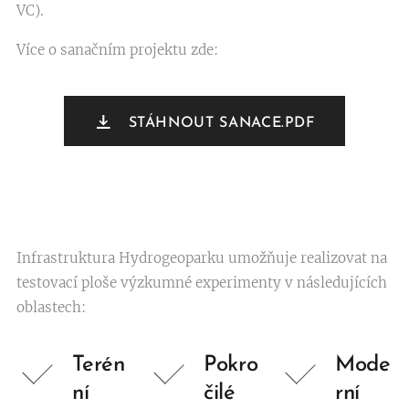
VC).
Více o sanačním projektu zde:
STÁHNOUT SANACE.PDF
Infrastruktura Hydrogeoparku umožňuje realizovat na
testovací ploše výzkumné experimenty v následujících
oblastech:
Terén
Pokro
Mode
ní
čilé
rní