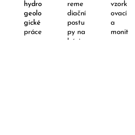
hydro
reme
vzork
geolo
diační
ovací
gické
postu
a
práce
py na
monit
bázi
orova
zelen
cí
é
systé
chemi
my
e
Přírod
Koroz
Geom
ě
ní
ikrobi
blízké
testy,
ologic
hospo
regen
ké